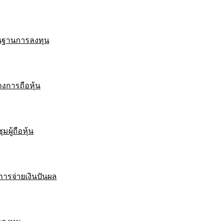
ื้นฐานการลงทุน
งการถือหุ้น
มผู้ถือหุ้น
ารจ่ายเงินปันผล