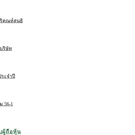
ริคณห์สนธิ
บริษัท
ระจำปี
ม 56-1
ู้ถือหุ้น