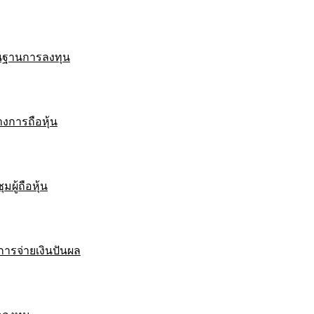
ื้นฐานการลงทุน
งการถือหุ้น
มผู้ถือหุ้น
ารจ่ายเงินปันผล