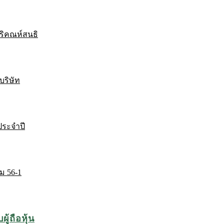
ริคณห์สนธิ
บริษัท
ระจำปี
ม 56-1
ู้ถือหุ้น