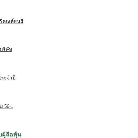
ริคณห์สนธิ
บริษัท
ระจำปี
ม 56-1
ู้ถือหุ้น