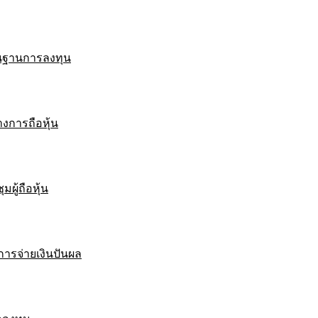
ื้นฐานการลงทุน
งการถือหุ้น
มผู้ถือหุ้น
ารจ่ายเงินปันผล