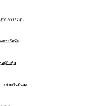
ื้นฐานการลงทุน
งการถือหุ้น
มผู้ถือหุ้น
ารจ่ายเงินปันผล