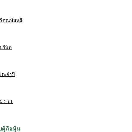
ริคณห์สนธิ
บริษัท
ระจำปี
ม 56-1
ู้ถือหุ้น