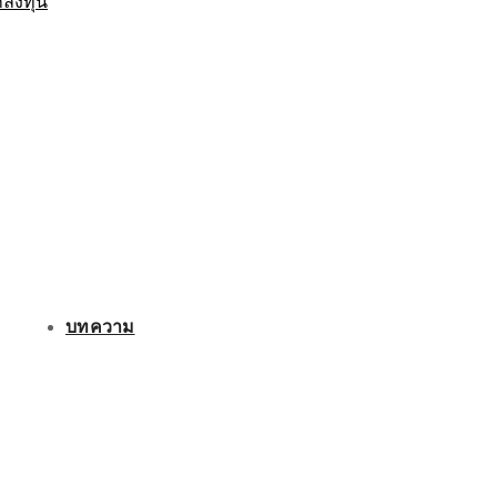
กลงทุน
บทความ
ติดต่อเรา