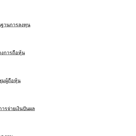
ื้นฐานการลงทุน
งการถือหุ้น
มผู้ถือหุ้น
ารจ่ายเงินปันผล