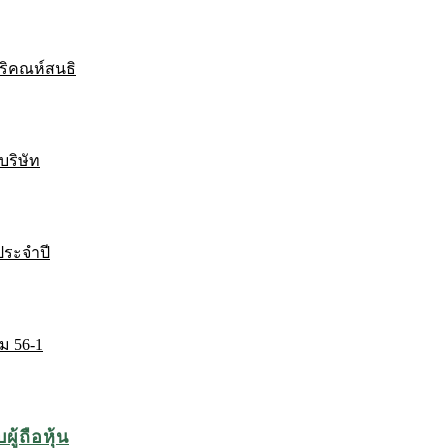
ริคณห์สนธิ
บริษัท
ระจำปี
ม 56-1
ู้ถือหุ้น