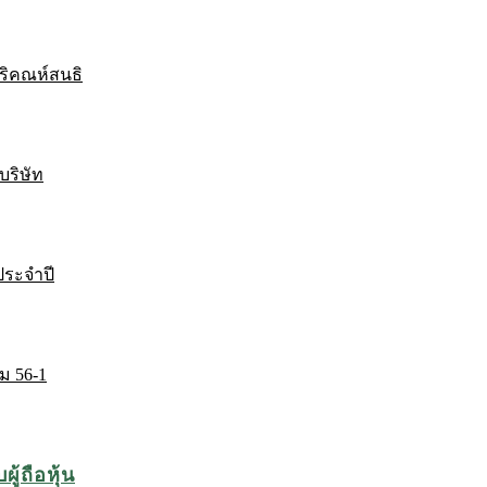
ริคณห์สนธิ
บริษัท
ระจำปี
ม 56-1
ู้ถือหุ้น