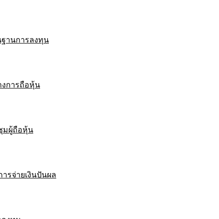
ื้นฐานการลงทุน
งการถือหุ้น
มผู้ถือหุ้น
ารจ่ายเงินปันผล