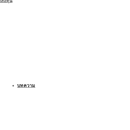
กลงทุน
บทความ
ติดต่อเรา