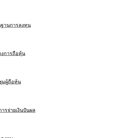
ื้นฐานการลงทุน
งการถือหุ้น
มผู้ถือหุ้น
ารจ่ายเงินปันผล