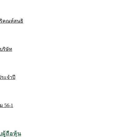
ริคณห์สนธิ
บริษัท
ระจำปี
ม 56-1
ู้ถือหุ้น