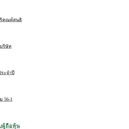
ริคณห์สนธิ
บริษัท
ระจำปี
ม 56-1
ู้ถือหุ้น