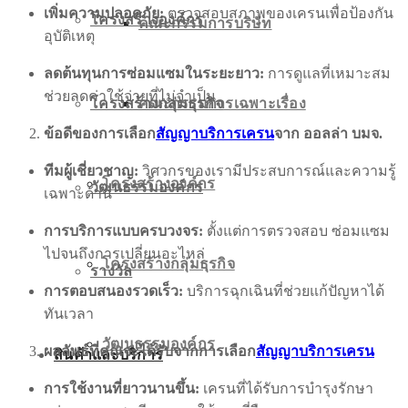
เพิ่มความปลอดภัย:
ตรวจสอบสภาพของเครนเพื่อป้องกัน
โครงสร้างองค์กร
คณะกรรมการบริษัท
อุบัติเหตุ
ลดต้นทุนการซ่อมแซมในระยะยาว:
การดูแลที่เหมาะสม
ช่วยลดค่าใช้จ่ายที่ไม่จำเป็น
โครงสร้างกลุ่มธุรกิจ
คณะกรรมการเฉพาะเรื่อง
ข้อดีของการเลือก
สัญญาบริการเครน
จาก ออลล่า บมจ.
ทีมผู้เชี่ยวชาญ:
วิศวกรของเรามีประสบการณ์และความรู้
โครงสร้างองค์กร
วัฒนธรรมองค์กร
เฉพาะด้าน
การบริการแบบครบวงจร:
ตั้งแต่การตรวจสอบ ซ่อมแซม
ไปจนถึงการเปลี่ยนอะไหล่
โครงสร้างกลุ่มธุรกิจ
รางวัล
การตอบสนองรวดเร็ว:
บริการฉุกเฉินที่ช่วยแก้ปัญหาได้
ทันเวลา
วัฒนธรรมองค์กร
ผลลัพธ์ที่คุณจะได้รับจากการเลือก
สัญญาบริการเครน
สินค้าและบริการ
การใช้งานที่ยาวนานขึ้น:
เครนที่ได้รับการบำรุงรักษา