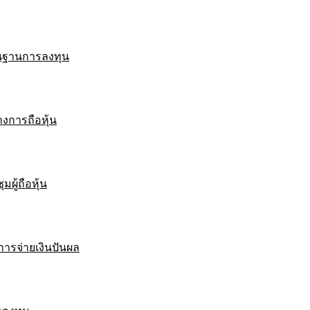
ื้นฐานการลงทุน
งการถือหุ้น
มผู้ถือหุ้น
ารจ่ายเงินปันผล