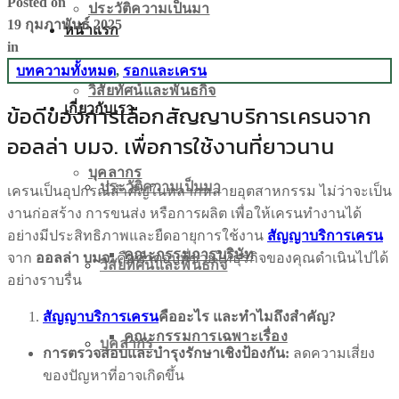
Posted on
ประวัติความเป็นมา
19 กุมภาพันธ์ 2025
หน้าแรก
in
บทความทั้งหมด
,
รอกและเครน
วิสัยทัศน์และพันธกิจ
เกี่ยวกับเรา
ข้อดีของการเลือกสัญญาบริการเครนจาก
ออลล่า บมจ. เพื่อการใช้งานที่ยาวนาน
บุคลากร
ประวัติความเป็นมา
เครนเป็นอุปกรณ์สำคัญในหลากหลายอุตสาหกรรม ไม่ว่าจะเป็น
งานก่อสร้าง การขนส่ง หรือการผลิต เพื่อให้เครนทำงานได้
อย่างมีประสิทธิภาพและยืดอายุการใช้งาน
สัญญาบริการเครน
คณะกรรมการบริษัท
จาก
ออลล่า บมจ.
คือคำตอบที่ช่วยให้ธุรกิจของคุณดำเนินไปได้
วิสัยทัศน์และพันธกิจ
อย่างราบรื่น
สัญญาบริการเครน
คืออะไร และทำไมถึงสำคัญ?
คณะกรรมการเฉพาะเรื่อง
บุคลากร
การตรวจสอบและบำรุงรักษาเชิงป้องกัน:
ลดความเสี่ยง
ของปัญหาที่อาจเกิดขึ้น